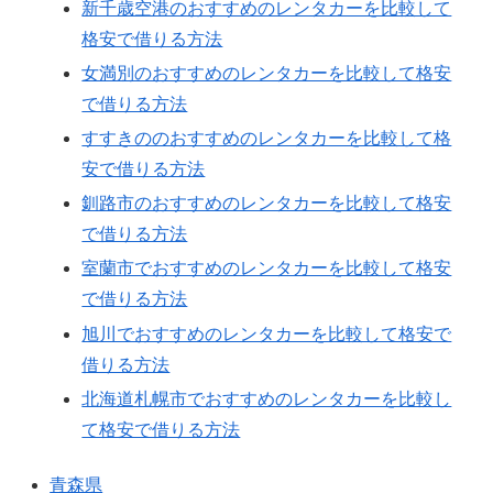
新千歳空港のおすすめのレンタカーを比較して
格安で借りる方法
女満別のおすすめのレンタカーを比較して格安
で借りる方法
すすきののおすすめのレンタカーを比較して格
安で借りる方法
釧路市のおすすめのレンタカーを比較して格安
で借りる方法
室蘭市でおすすめのレンタカーを比較して格安
で借りる方法
旭川でおすすめのレンタカーを比較して格安で
借りる方法
北海道札幌市でおすすめのレンタカーを比較し
て格安で借りる方法
青森県