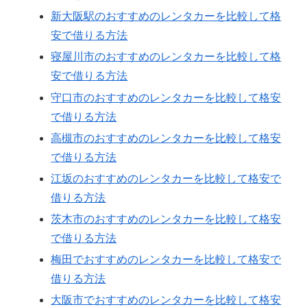
新大阪駅のおすすめのレンタカーを比較して格
安で借りる方法
寝屋川市のおすすめのレンタカーを比較して格
安で借りる方法
守口市のおすすめのレンタカーを比較して格安
で借りる方法
高槻市のおすすめのレンタカーを比較して格安
で借りる方法
江坂のおすすめのレンタカーを比較して格安で
借りる方法
茨木市のおすすめのレンタカーを比較して格安
で借りる方法
梅田でおすすめのレンタカーを比較して格安で
借りる方法
大阪市でおすすめのレンタカーを比較して格安