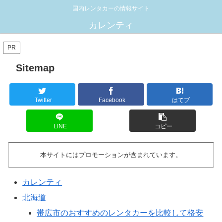
国内レンタカーの情報サイト
カレンティ
PR
Sitemap
Twitter
Facebook
はてブ
LINE
コピー
本サイトにはプロモーションが含まれています。
カレンティ
北海道
帯広市のおすすめのレンタカーを比較して格安