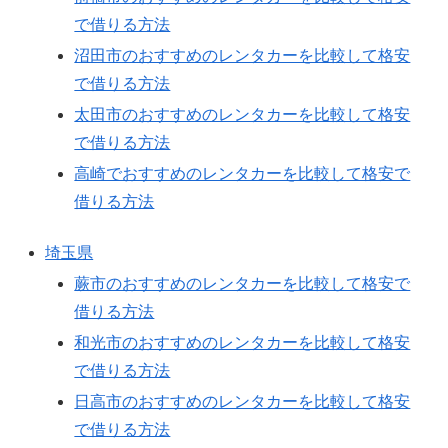
で借りる方法
沼田市のおすすめのレンタカーを比較して格安
で借りる方法
太田市のおすすめのレンタカーを比較して格安
で借りる方法
高崎でおすすめのレンタカーを比較して格安で
借りる方法
埼玉県
蕨市のおすすめのレンタカーを比較して格安で
借りる方法
和光市のおすすめのレンタカーを比較して格安
で借りる方法
日高市のおすすめのレンタカーを比較して格安
で借りる方法