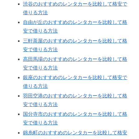
渋谷のおすすめのレンタカーを比較して格安で
借りる方法
自由が丘のおすすめのレンタカーを比較して格
安で借りる方法
三軒茶屋のおすすめのレンタカーを比較して格
安で借りる方法
高田馬場のおすすめのレンタカーを比較して格
安で借りる方法
銀座のおすすめのレンタカーを比較して格安で
借りる方法
羽田空港のおすすめのレンタカーを比較して格
安で借りる方法
国分寺市のおすすめのレンタカーを比較して格
安で借りる方法
錦糸町のおすすめのレンタカーを比較して格安