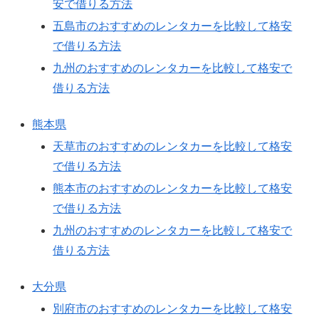
安で借りる方法
五島市のおすすめのレンタカーを比較して格安
で借りる方法
九州のおすすめのレンタカーを比較して格安で
借りる方法
熊本県
天草市のおすすめのレンタカーを比較して格安
で借りる方法
熊本市のおすすめのレンタカーを比較して格安
で借りる方法
九州のおすすめのレンタカーを比較して格安で
借りる方法
大分県
別府市のおすすめのレンタカーを比較して格安