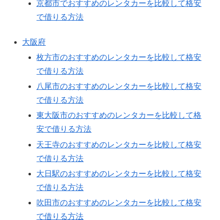
京都市でおすすめのレンタカーを比較して格安
で借りる方法
大阪府
枚方市のおすすめのレンタカーを比較して格安
で借りる方法
八尾市のおすすめのレンタカーを比較して格安
で借りる方法
東大阪市のおすすめのレンタカーを比較して格
安で借りる方法
天王寺のおすすめのレンタカーを比較して格安
で借りる方法
大日駅のおすすめのレンタカーを比較して格安
で借りる方法
吹田市のおすすめのレンタカーを比較して格安
で借りる方法