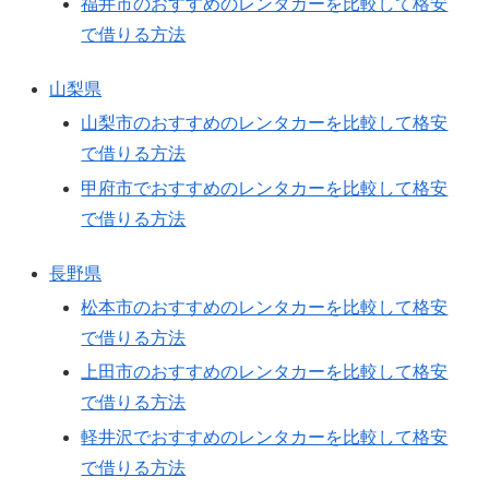
福井市のおすすめのレンタカーを比較して格安
で借りる方法
山梨県
山梨市のおすすめのレンタカーを比較して格安
で借りる方法
甲府市でおすすめのレンタカーを比較して格安
で借りる方法
長野県
松本市のおすすめのレンタカーを比較して格安
で借りる方法
上田市のおすすめのレンタカーを比較して格安
で借りる方法
軽井沢でおすすめのレンタカーを比較して格安
で借りる方法