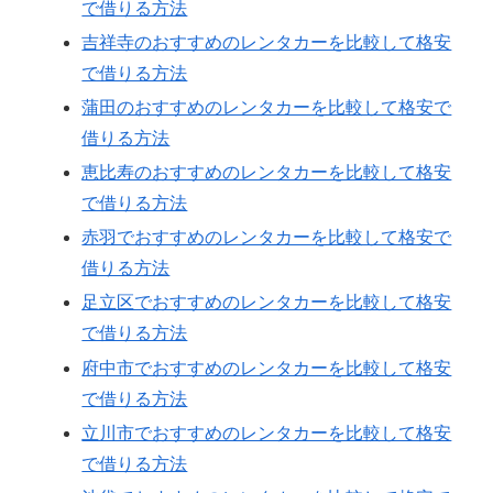
で借りる方法
吉祥寺のおすすめのレンタカーを比較して格安
で借りる方法
蒲田のおすすめのレンタカーを比較して格安で
借りる方法
恵比寿のおすすめのレンタカーを比較して格安
で借りる方法
赤羽でおすすめのレンタカーを比較して格安で
借りる方法
足立区でおすすめのレンタカーを比較して格安
で借りる方法
府中市でおすすめのレンタカーを比較して格安
で借りる方法
立川市でおすすめのレンタカーを比較して格安
で借りる方法