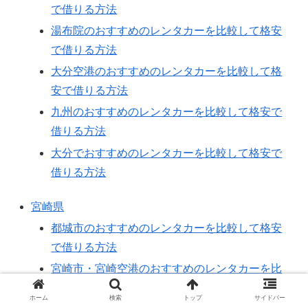
で借りる方法
湯布院のおすすめのレンタカーを比較して格安
で借りる方法
大分空港のおすすめのレンタカーを比較して格
安で借りる方法
九州のおすすめのレンタカーを比較して格安で
借りる方法
大分でおすすめのレンタカーを比較して格安で
借りる方法
宮崎県
都城市のおすすめのレンタカーを比較して格安
で借りる方法
宮崎市・宮崎空港のおすすめのレンタカーを比
較して格安で借りる方法
ホーム
検索
トップ
サイドバー