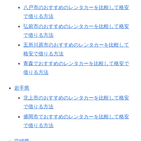
八戸市のおすすめのレンタカーを比較して格安
で借りる方法
弘前市のおすすめのレンタカーを比較して格安
で借りる方法
五所川原市のおすすめのレンタカーを比較して
格安で借りる方法
青森でおすすめのレンタカーを比較して格安で
借りる方法
岩手県
北上市のおすすめのレンタカーを比較して格安
で借りる方法
盛岡市でおすすめのレンタカーを比較して格安
で借りる方法