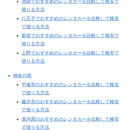
池袋でおすすめのレンタカーを比較して格安で
借りる方法
八王子でおすすめのレンタカーを比較して格安
で借りる方法
新宿でおすすめのレンタカーを比較して格安で
借りる方法
上野でおすすめのレンタカーを比較して格安で
借りる方法
神奈川県
平塚市のおすすめのレンタカーを比較して格安
で借りる方法
藤沢市のおすすめのレンタカーを比較して格安
で借りる方法
湯河原のおすすめのレンタカーを比較して格安
で借りる方法