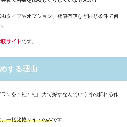
車両タイプやオプション、補償有無など同じ条件で何
す。
比較サイト
です。
めする理由
プランを１社１社自力で探すなんていう骨の折れる作
は、一括比較サイトのみ
です。