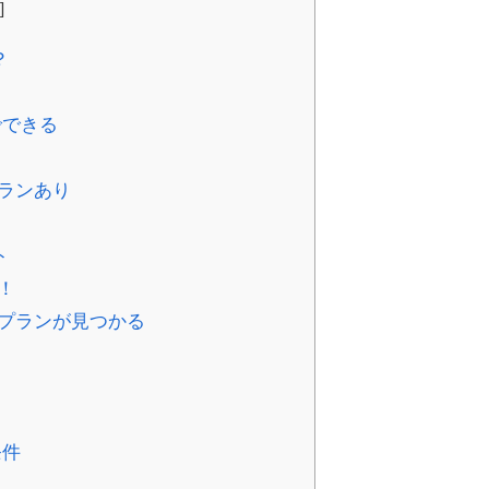
]
？
でできる
ランあり
ト
！
プランが見つかる
条件