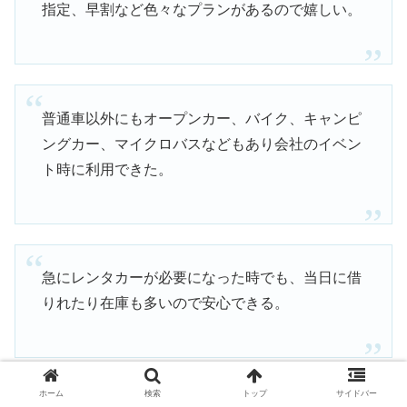
指定、早割など色々なプランがあるので嬉しい。
普通車以外にもオープンカー、バイク、キャンピ
ングカー、マイクロバスなどもあり会社のイベン
ト時に利用できた。
急にレンタカーが必要になった時でも、当日に借
りれたり在庫も多いので安心できる。
引用：
公式サイト
より
ホーム
検索
トップ
サイドバー