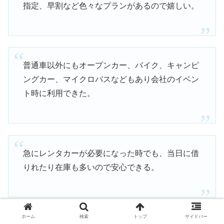
指定、早割など色々なプランがあるので嬉しい。
普通車以外にもオープンカー、バイク、キャンピ
ングカー、マイクロバスなどもあり会社のイベン
ト時に利用できた。
急にレンタカーが必要になった時でも、当日に借
りれたり在庫も多いので安心できる。
引用：
公式サイト
より
ホーム
検索
トップ
サイドバー