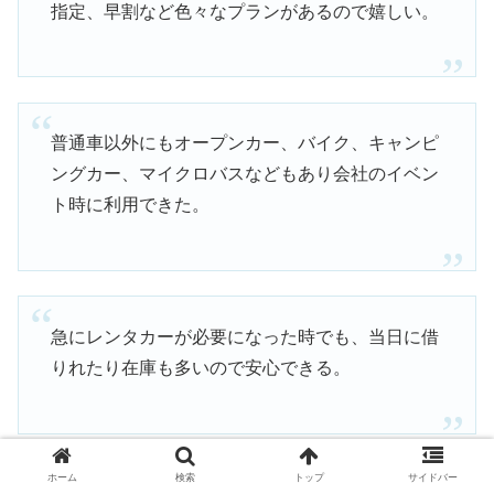
指定、早割など色々なプランがあるので嬉しい。
普通車以外にもオープンカー、バイク、キャンピ
ングカー、マイクロバスなどもあり会社のイベン
ト時に利用できた。
急にレンタカーが必要になった時でも、当日に借
りれたり在庫も多いので安心できる。
引用：
公式サイト
より
ホーム
検索
トップ
サイドバー