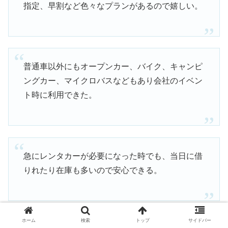
指定、早割など色々なプランがあるので嬉しい。
普通車以外にもオープンカー、バイク、キャンピ
ングカー、マイクロバスなどもあり会社のイベン
ト時に利用できた。
急にレンタカーが必要になった時でも、当日に借
りれたり在庫も多いので安心できる。
引用：
公式サイト
より
ホーム
検索
トップ
サイドバー