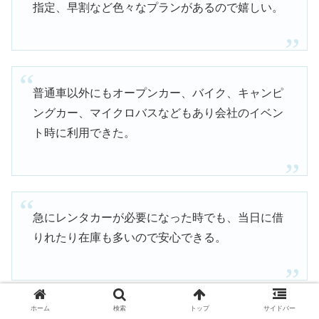
指定、早割など色々なプランがあるので嬉しい。
普通車以外にもオープンカー、バイク、キャンピ
ングカー、マイクロバスなどもあり会社のイベン
ト時に利用できた。
急にレンタカーが必要になった時でも、当日に借
りれたり在庫も多いので安心できる。
引用：
公式サイト
より
ホーム
検索
トップ
サイドバー