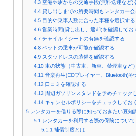
4.3
空港や駅からの交通手段(無料送迎など)
4.4
貸し出しまでの所要時間もレンタカー会
4.5
目的や乗車人数に合った車種を選択する
4.6
営業時間(貸し出し、返却)を確認してお
4.7
チャイルドシートの有無を確認する
4.8
ペットの乗車が可能か確認する
4.9
スタッドレスの装備を確認する
4.10
車の状態（中古車、新車、禁煙車など
4.11
音楽再生(CDプレイヤー、Bluetooth)やカ
4.12
口コミを確認する
4.13
周辺ガソリンスタンドを予めチェックし
4.14
キャンセルポリシーをチェックしてお
5
レンタカーを借りる際に知っておきたい豆知
5.1
レンタカーを利用する際の保険について
5.1.1
補償制度とは