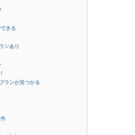
？
でできる
ランあり
ト
！
プランが見つかる
条件