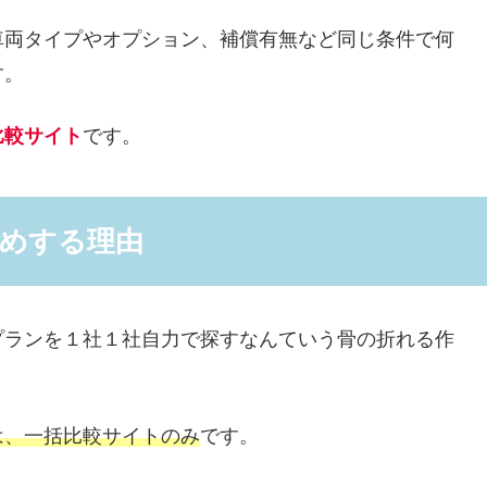
車両タイプやオプション、補償有無など同じ条件で何
す。
比較サイト
です。
めする理由
プランを１社１社自力で探すなんていう骨の折れる作
は、一括比較サイトのみ
です。